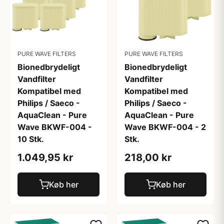
PURE WAVE FILTERS
PURE WAVE FILTERS
Bionedbrydeligt
Bionedbrydeligt
Vandfilter
Vandfilter
Kompatibel med
Kompatibel med
Philips / Saeco -
Philips / Saeco -
AquaClean - Pure
AquaClean - Pure
Wave BKWF-004 -
Wave BKWF-004 - 2
10 Stk.
Stk.
1.049,95 kr
218,00 kr
Køb her
Køb her