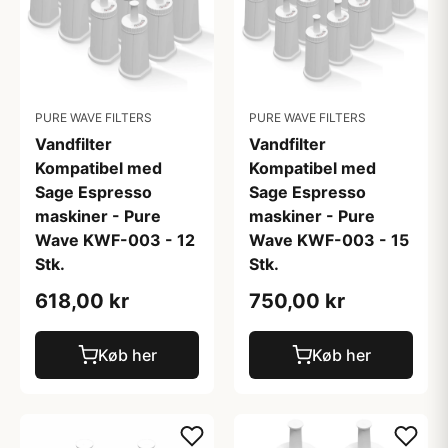
PURE WAVE FILTERS
PURE WAVE FILTERS
Vandfilter
Vandfilter
Kompatibel med
Kompatibel med
Sage Espresso
Sage Espresso
maskiner - Pure
maskiner - Pure
Wave KWF-003 - 12
Wave KWF-003 - 15
Stk.
Stk.
618,00 kr
750,00 kr
Køb her
Køb her