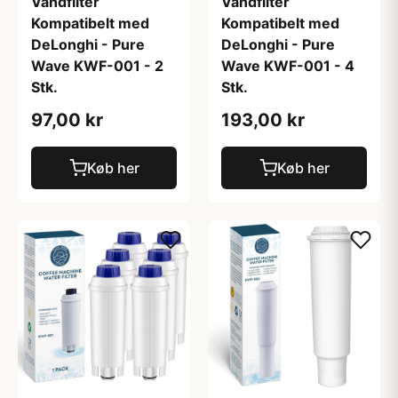
Vandfilter
Vandfilter
Kompatibelt med
Kompatibelt med
DeLonghi - Pure
DeLonghi - Pure
Wave KWF-001 - 2
Wave KWF-001 - 4
Stk.
Stk.
97,00 kr
193,00 kr
Køb her
Køb her