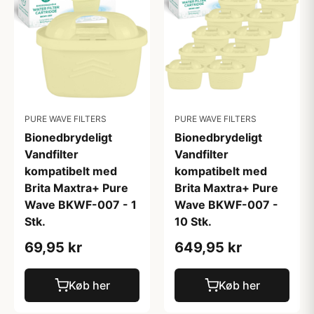
PURE WAVE FILTERS
PURE WAVE FILTERS
Bionedbrydeligt
Bionedbrydeligt
Vandfilter
Vandfilter
kompatibelt med
kompatibelt med
Brita Maxtra+ Pure
Brita Maxtra+ Pure
Wave BKWF-007 - 1
Wave BKWF-007 -
Stk.
10 Stk.
69,95 kr
649,95 kr
Køb her
Køb her