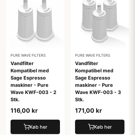
PURE WAVE FILTERS
PURE WAVE FILTERS
Vandfilter
Vandfilter
Kompatibel med
Kompatibel med
Sage Espresso
Sage Espresso
maskiner - Pure
maskiner - Pure
Wave KWF-003 - 2
Wave KWF-003 - 3
Stk.
Stk.
116,00 kr
171,00 kr
Køb her
Køb her