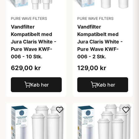
PURE WAVE FILTERS
PURE WAVE FILTERS
Vandfilter
Vandfilter
Kompatibelt med
Kompatibelt med
Jura Claris White -
Jura Claris White -
Pure Wave KWF-
Pure Wave KWF-
006 - 10 Stk.
006 - 2 Stk.
629,00 kr
129,00 kr
Køb her
Køb her