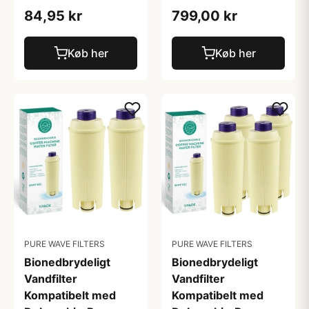
84,95 kr
799,00 kr
Køb her
Køb her
PURE WAVE FILTERS
PURE WAVE FILTERS
Bionedbrydeligt
Bionedbrydeligt
Vandfilter
Vandfilter
Kompatibelt med
Kompatibelt med