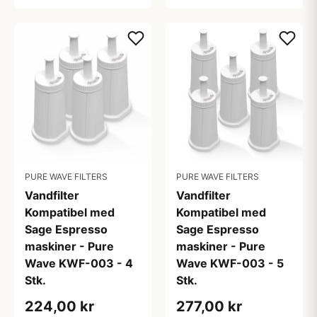
PURE WAVE FILTERS
PURE WAVE FILTERS
Vandfilter
Vandfilter
Kompatibel med
Kompatibel med
Sage Espresso
Sage Espresso
maskiner - Pure
maskiner - Pure
Wave KWF-003 - 4
Wave KWF-003 - 5
Stk.
Stk.
224,00 kr
277,00 kr