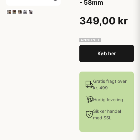
- 58mm
349,00 kr
Køb her
Gratis fragt over
kr. 499
Hurtig levering
Sikker handel
med SSL