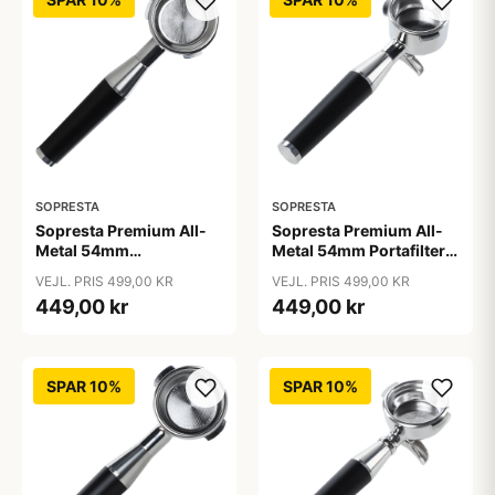
SOPRESTA
SOPRESTA
Sopresta Premium All-
Sopresta Premium All-
Metal 54mm
Metal 54mm Portafilter
Bundløst/Naked
(Passer til Sage) - 54mm
VEJL. PRIS 499,00 KR
VEJL. PRIS 499,00 KR
Portafilter (Passer til
449,00 kr
449,00 kr
Sage) - 54mm
SPAR 10%
SPAR 10%