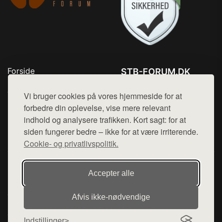
Forside
STB-FORUM.DK
Produkter
Tlf. 78768672
Top Rabatter
Vi bruger cookies på vores hjemmeside for at
Mail:
hej@want.dk
Kontakt
forbedre din oplevelse, vise mere relevant
indhold og analysere trafikken. Kort sagt: for at
Cookie- og privatlivspolitik
siden fungerer bedre – ikke for at være irriterende.
Cookie- og privatlivspolitik.
Denne side er en del af want.dk, der udgiver en række
Accepter alle
hjemmesider med præsentation af forskellige produkter fra
diverse webshops. Der sælges ikke varer fra denne side - vi
Afvis ikke‑nødvendige
henviser til de shops, som sælger varen. Vi har heller ikke
varerne på lager.
Indstillinger