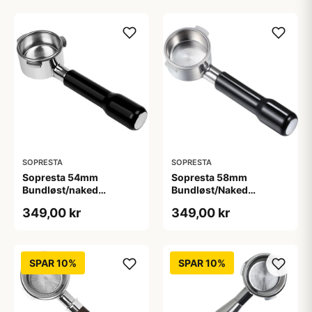
SOPRESTA
SOPRESTA
Sopresta 54mm
Sopresta 58mm
Bundløst/naked
Bundløst/Naked
Portafilter (Passer til
Portafilter (Passer til
349,00 kr
349,00 kr
Sage) - 54mm
Sage) - 58mm
SPAR 10%
SPAR 10%