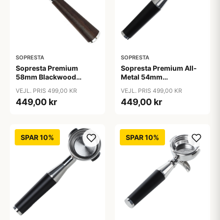
SOPRESTA
SOPRESTA
Sopresta Premium
Sopresta Premium All-
58mm Blackwood
Metal 54mm
Bundløst/naked
Bundløst/Naked
VEJL. PRIS 499,00 KR
VEJL. PRIS 499,00 KR
Portafilter - 58mm
Portafilter (Passer til
449,00 kr
449,00 kr
Sage) - 54mm
SPAR 10%
SPAR 10%