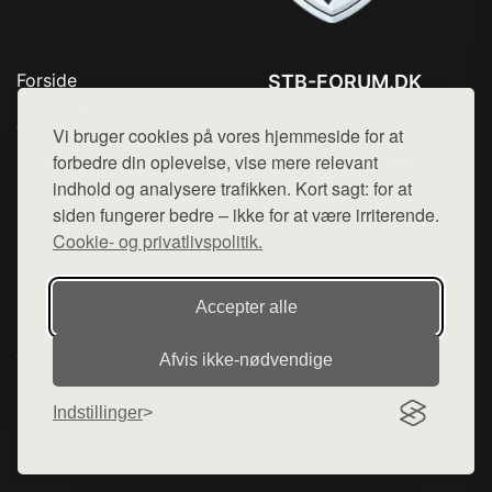
Forside
STB-FORUM.DK
Produkter
Tlf. 78768672
Top Rabatter
Vi bruger cookies på vores hjemmeside for at
Mail:
hej@want.dk
Kontakt
forbedre din oplevelse, vise mere relevant
indhold og analysere trafikken. Kort sagt: for at
Cookie- og privatlivspolitik
siden fungerer bedre – ikke for at være irriterende.
Cookie- og privatlivspolitik.
Denne side er en del af want.dk, der udgiver en række
Accepter alle
hjemmesider med præsentation af forskellige produkter fra
diverse webshops. Der sælges ikke varer fra denne side - vi
Afvis ikke‑nødvendige
henviser til de shops, som sælger varen. Vi har heller ikke
varerne på lager.
Indstillinger
© 2026 stb-forum.dk. Alle rettigheder forbeholdes.