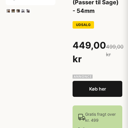
(Passer til Sage)
- 54mm
UDSALG
449,00
499,00
kr
kr
Køb her
Gratis fragt over
kr. 499