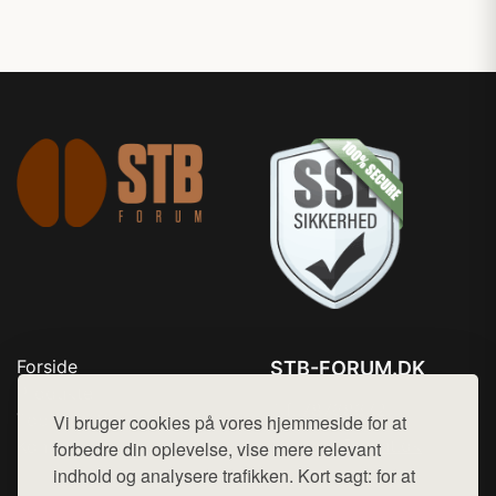
Forside
STB-FORUM.DK
Produkter
Tlf. 78768672
Top Rabatter
Vi bruger cookies på vores hjemmeside for at
Mail:
hej@want.dk
Kontakt
forbedre din oplevelse, vise mere relevant
indhold og analysere trafikken. Kort sagt: for at
Cookie- og privatlivspolitik