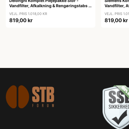
Delonghi Komplet Plejepakke Stor -
Siemens Kom
Vandfilter, Afkalkning & Rengøringstabs -
Vandfilter, 
Stor
Stor
VEJL. PRIS 1.018,00 KR
VEJL. PRIS 1.0
819,00 kr
819,00 kr