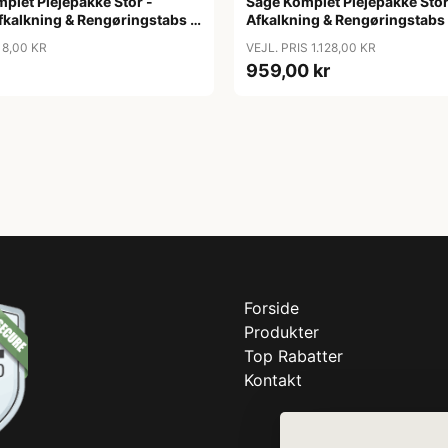
plet Plejepakke Stor -
Sage Komplet Plejepakke Stor 
Afkalkning & Rengøringstabs -
Afkalkning & Rengøringstabs 
18,00 KR
VEJL. PRIS 1.128,00 KR
959,00 kr
Forside
Produkter
Top Rabatter
Kontakt