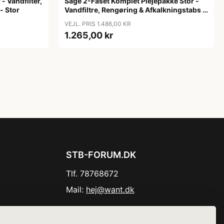
- Vandfilter,
Sage 2-Faset Komplet Plejepakke Stor -
- Stor
Vandfiltre, Rengøring & Afkalkningstabs -
Stor
VEJL. PRIS 1.486,00 KR
1.265,00 kr
STB-FORUM.DK
Tlf. 78768672
Mail:
hej@want.dk
Cookie- og privatlivspolitik