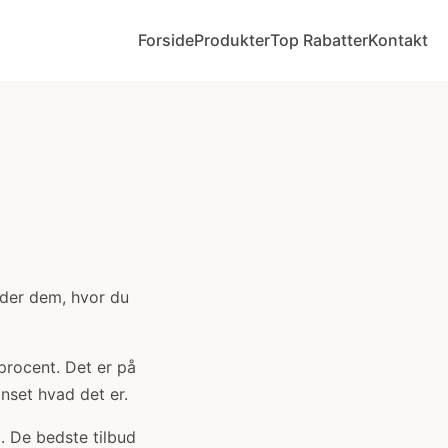
Forside
Produkter
Top Rabatter
Kontakt
nder dem, hvor du
 procent. Det er på
anset hvad det er.
. De bedste tilbud