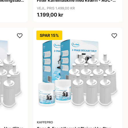
alkningstabs
Filter Kaffemaskine med Kværn - AGC-
321 - Rustfrit stål
VEJL. PRIS 1.499,00 KR
1.199,00 kr
SPAR 15%
KAFFEPRO