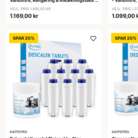
Vandfiltre, Rengøring & Afkalkningstabs -
- Vandfiltre
Stor
- Stor
VEJL. PRIS 1.465,00 KR
VEJL. PRIS 1.3
1.169,00 kr
1.099,00 
SPAR 20%
SPAR 20%
KAFFEPRO
KAFFEPRO