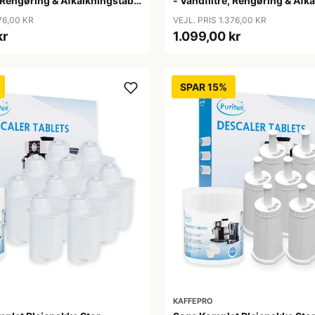
, Rengøring & Afkalkningstabs
- Vandfiltre, Rengøring & Afk
- Stor
76,00 KR
VEJL. PRIS 1.376,00 KR
kr
1.099,00 kr
SPAR 15%
KAFFEPRO