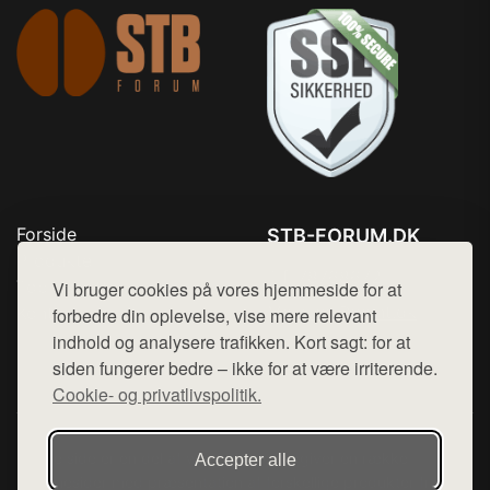
Forside
STB-FORUM.DK
Produkter
Tlf. 78768672
Top Rabatter
Vi bruger cookies på vores hjemmeside for at
Mail:
hej@want.dk
Kontakt
forbedre din oplevelse, vise mere relevant
indhold og analysere trafikken. Kort sagt: for at
Cookie- og privatlivspolitik
siden fungerer bedre – ikke for at være irriterende.
Cookie- og privatlivspolitik.
Denne side er en del af want.dk, der udgiver en række
Accepter alle
hjemmesider med præsentation af forskellige produkter fra