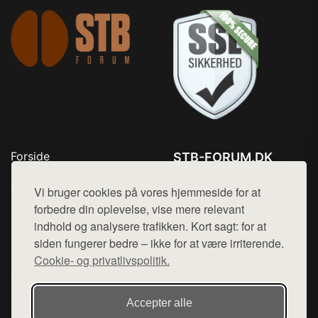
Forside
STB-FORUM.DK
Produkter
Tlf. 78768672
Top Rabatter
Vi bruger cookies på vores hjemmeside for at
Mail:
hej@want.dk
Kontakt
forbedre din oplevelse, vise mere relevant
indhold og analysere trafikken. Kort sagt: for at
Cookie- og privatlivspolitik
siden fungerer bedre – ikke for at være irriterende.
Cookie- og privatlivspolitik.
Denne side er en del af want.dk, der udgiver en række
Accepter alle
hjemmesider med præsentation af forskellige produkter fra