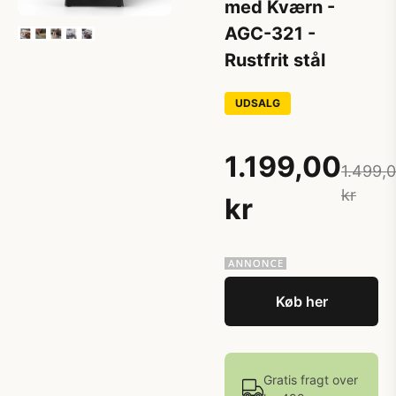
med Kværn -
AGC-321 -
Rustfrit stål
UDSALG
1.199,00
1.499,
kr
kr
Køb her
Gratis fragt over