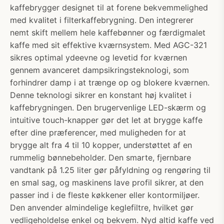
kaffebrygger designet til at forene bekvemmelighed
med kvalitet i filterkaffebrygning. Den integrerer
nemt skift mellem hele kaffebønner og færdigmalet
kaffe med sit effektive kværnsystem. Med AGC-321
sikres optimal ydeevne og levetid for kværnen
gennem avanceret dampsikringsteknologi, som
forhindrer damp i at trænge op og blokere kværnen.
Denne teknologi sikrer en konstant høj kvalitet i
kaffebrygningen. Den brugervenlige LED-skærm og
intuitive touch-knapper gør det let at brygge kaffe
efter dine præferencer, med muligheden for at
brygge alt fra 4 til 10 kopper, understøttet af en
rummelig bønnebeholder. Den smarte, fjernbare
vandtank på 1.25 liter gør påfyldning og rengøring til
en smal sag, og maskinens lave profil sikrer, at den
passer ind i de fleste køkkener eller kontormiljøer.
Den anvender almindelige keglefiltre, hvilket gør
vedligeholdelse enkel og bekvem. Nyd altid kaffe ved