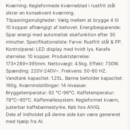
Kværning: Kegleformede kværneblad i rustfrit stål
sikrer en konsekvent kværning.
Tilpasningsmuligheder: Vælg mellem at brygge 4 til
10 kopper afhængigt af behovet. Energibesparende:
Spar energi med automatisk slukfunktion efter 30
minutter. Specifikationsliste: Farve: Rustfrit stål & PP.
Kontrolpanel: LED display med hvidt lys. Karafe
størrelse: 10 kopper. Produktstørrelse:
173x289x395mm. Nettovægt: 4.5kg. Effekt: 730W.
Spænding: 220V-240V~. Frekvens: 50-60 HZ.
Vandtank kapacitet: 1.25L. Bønne beholder kapacitet:
190g. Kværnindstillinger: 14 niveauer.
Bryggetemperatur: 92 ℃-96℃. Kaffetemperatur:
78℃~85℃. Kaffemøllesystem: Kegleformet kværn,
justerbar kaffebønnestyrke. Køb hos AIVIQ.
Dele af indholdet på denne side kan være genereret
med hjælp fra AI.