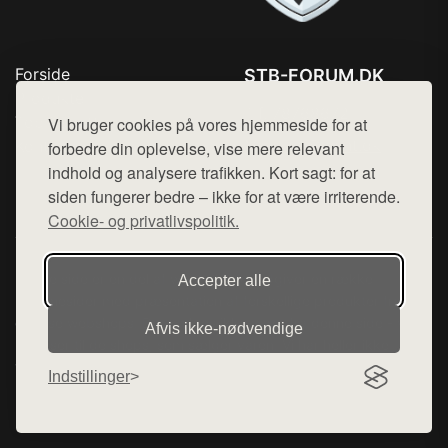
Forside
STB-FORUM.DK
Produkter
Tlf. 78768672
Top Rabatter
Vi bruger cookies på vores hjemmeside for at
Mail:
hej@want.dk
Kontakt
forbedre din oplevelse, vise mere relevant
indhold og analysere trafikken. Kort sagt: for at
Cookie- og privatlivspolitik
siden fungerer bedre – ikke for at være irriterende.
Cookie- og privatlivspolitik.
Denne side er en del af want.dk, der udgiver en række
Accepter alle
hjemmesider med præsentation af forskellige produkter fra
diverse webshops. Der sælges ikke varer fra denne side - vi
Afvis ikke‑nødvendige
henviser til de shops, som sælger varen. Vi har heller ikke
varerne på lager.
Indstillinger
© 2026 stb-forum.dk. Alle rettigheder forbeholdes.