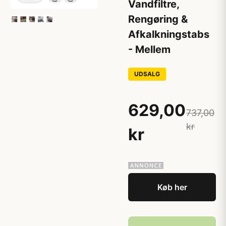
Vandfiltre,
Rengøring &
Afkalkningstabs
- Mellem
UDSALG
629,00
737,00
kr
kr
Køb her