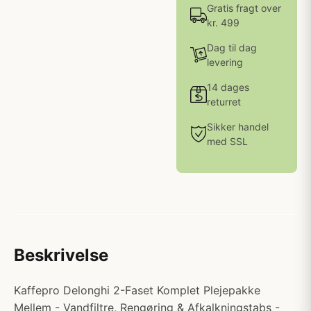
Gratis fragt over
kr. 499
Dag til dag
levering
14 dages
returret
Sikker handel
med SSL
Beskrivelse
Kaffepro Delonghi 2-Faset Komplet Plejepakke
Mellem - Vandfiltre, Rengøring & Afkalkningstabs -