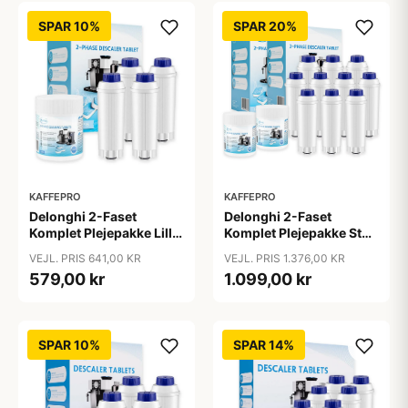
SPAR 10%
SPAR 20%
KAFFEPRO
KAFFEPRO
Delonghi 2-Faset
Delonghi 2-Faset
Komplet Plejepakke Lille
Komplet Plejepakke Stor
- Vandfiltre, Rengøring &
- Vandfiltre, Rengøring &
VEJL. PRIS 641,00 KR
VEJL. PRIS 1.376,00 KR
Afkalkningstabs - Lille
Afkalkningstabs - Stor
579,00 kr
1.099,00 kr
SPAR 10%
SPAR 14%