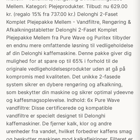
Mellem. Kategori: Plejeprodukter. Tilbud: nu 629.00
kr. (regalo 15% fra 737.00 kr.) Delonghi 2-Faset
Komplet Plejepakke Mellem - Vandfiltre, Rengøring &
Afkalkningstabletter Delonghi 2-Faset Komplet
Plejepakke Mellem fra Pure Wave og Puritex tilbyder
en endnu mere omfattende løsning til vedligeholdelse
af din Delonghi kaffemaskine. Denne pakke giver dig
mulighed for at spare op til 65% i forhold til de
originale vedligeholdelsesprodukter uden at gå på
kompromis med kvaliteten. Det unikke 2-fasede
system sikrer en dybere rengøring og afkalkning,
som beskytter din maskine og sikrer optimal ydeevne
og kaffesmagsoplevelse. Indhold: 6x Pure Wave
vandfiltre: Disse certificerede og kompatible
vandfiltre er specielt designet til Delonghi
kaffemaskiner. De fjerner kalk, klor og andre
urenheder fra vandet, hvilket forbedrer kaffens smag
og beskytter maskinen mod kalkaflejringer. Filteret er