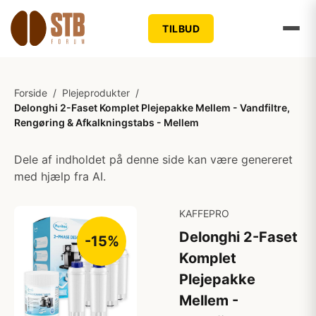
TILBUD
Forside
/
Plejeprodukter
/
Delonghi 2-Faset Komplet Plejepakke Mellem - Vandfiltre,
Rengøring & Afkalkningstabs - Mellem
Dele af indholdet på denne side kan være genereret
med hjælp fra AI.
KAFFEPRO
Delonghi 2-Faset
-15%
Komplet
Plejepakke
Mellem -