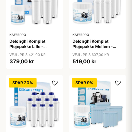
KAFFEPRO
KAFFEPRO
Delonghi Komplet
Delonghi Komplet
Plejepakke Lille -
Plejepakke Mellem -
Vandfilter, Afkalkning &
Vandfilter, Afkalkning &
VEJL. PRIS 421,00 KR
VEJL. PRIS 607,00 KR
Rengøringstabs - Lille
Rengøringstabs -
379,00 kr
519,00 kr
Mellem
SPAR 20%
SPAR 9%