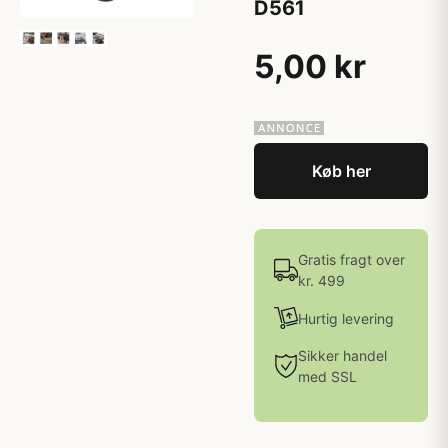
D561
5,00 kr
Køb her
Gratis fragt over
kr. 499
Hurtig levering
Sikker handel
med SSL