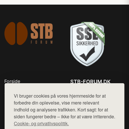
Forside
STB-FORUM.DK
Produkter
Tlf. 78768672
Top Rabatter
Vi bruger cookies på vores hjemmeside for at
Mail:
hej@want.dk
Kontakt
forbedre din oplevelse, vise mere relevant
indhold og analysere trafikken. Kort sagt: for at
Cookie- og privatlivspolitik
siden fungerer bedre – ikke for at være irriterende.
Cookie- og privatlivspolitik.