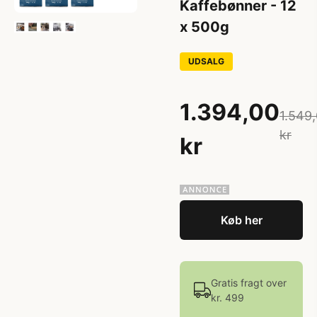
Kaffebønner - 12
x 500g
UDSALG
1.394,00
1.549
kr
kr
Køb her
Gratis fragt over
kr. 499