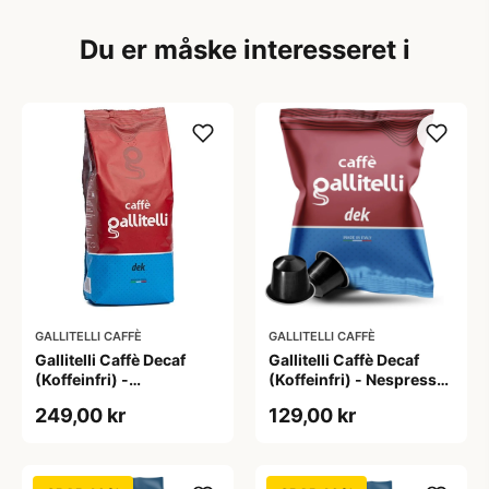
Du er måske interesseret i
GALLITELLI CAFFÈ
GALLITELLI CAFFÈ
Gallitelli Caffè Decaf
Gallitelli Caffè Decaf
(Koffeinfri) -
(Koffeinfri) - Nespresso
Kaffebønner - 1 kg
kompatible Kapsler - 30
249,00 kr
129,00 kr
stk.