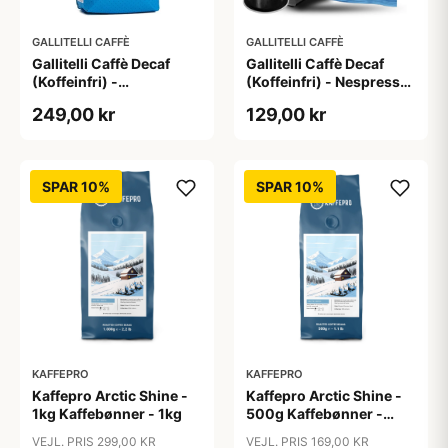
GALLITELLI CAFFÈ
GALLITELLI CAFFÈ
Gallitelli Caffè Decaf
Gallitelli Caffè Decaf
(Koffeinfri) -
(Koffeinfri) - Nespresso
Kaffebønner - 1 kg
kompatible Kapsler - 30
249,00 kr
129,00 kr
stk.
SPAR 10%
SPAR 10%
KAFFEPRO
KAFFEPRO
Kaffepro Arctic Shine -
Kaffepro Arctic Shine -
1kg Kaffebønner - 1kg
500g Kaffebønner -
500g
VEJL. PRIS 299,00 KR
VEJL. PRIS 169,00 KR