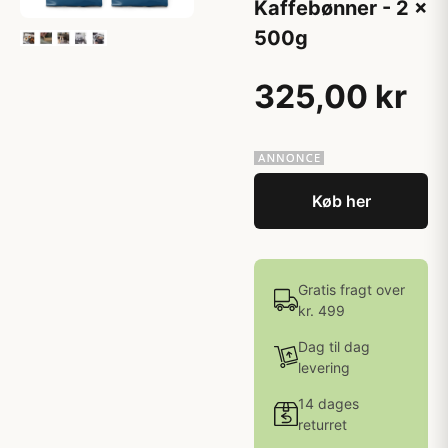
Kaffebønner - 2 x
500g
325,00 kr
Køb her
Gratis fragt over
kr. 499
Dag til dag
levering
14 dages
returret