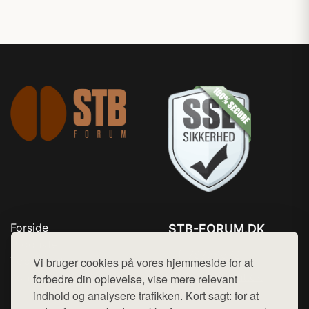
Forside
STB-FORUM.DK
Produkter
Tlf. 78768672
Top Rabatter
Vi bruger cookies på vores hjemmeside for at
Mail:
hej@want.dk
Kontakt
forbedre din oplevelse, vise mere relevant
indhold og analysere trafikken. Kort sagt: for at
Cookie- og privatlivspolitik