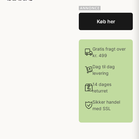
Køb her
Gratis fragt over
kr. 499
Dag til dag
levering
14 dages
returret
Sikker handel
med SSL