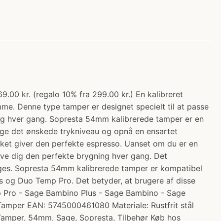
.00 kr. (regalo 10% fra 299.00 kr.) En kalibreret
e. Denne type tamper er designet specielt til at passe
ning hver gang. Sopresta 54mm kalibrerede tamper er en
ælge det ønskede trykniveau og opnå en ensartet
ilket giver den perfekte espresso. Uanset om du er en
give dig den perfekte brygning hver gang. Det
ruges. Sopresta 54mm kalibrerede tamper er kompatibel
s og Duo Temp Pro. Det betyder, at brugere af disse
p Pro - Sage Bambino Plus - Sage Bambino - Sage
 Tamper EAN: 5745000461080 Materiale: Rustfrit stål
 Tamper, 54mm, Sage, Sopresta, Tilbehør Køb hos