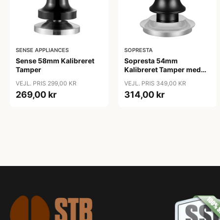
SENSE APPLIANCES
SOPRESTA
Sense 58mm Kalibreret
Sopresta 54mm
Tamper
Kalibreret Tamper med
Leveler (Passer til Sage
VEJL. PRIS 299,00 KR
VEJL. PRIS 349,00 KR
Barista serien) - 54mm
269,00 kr
314,00 kr