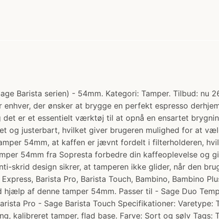
ge Barista serien) - 54mm. Kategori: Tamper. Tilbud: nu 269
enhver, der ønsker at brygge en perfekt espresso derhjemm
det er et essentielt værktøj til at opnå en ensartet bryg
t og justerbart, hvilket giver brugeren mulighed for at v
mper 54mm, at kaffen er jævnt fordelt i filterholderen, hv
l tamper 54mm fra Sopresta forbedre din kaffeoplevelse og 
ti-skrid design sikrer, at tamperen ikke glider, når den b
xpress, Barista Pro, Barista Touch, Bambino, Bambino Plu
d hjælp af denne tamper 54mm. Passer til - Sage Duo Tem
arista Pro - Sage Barista Touch Specifikationer: Varetype:
g, kalibreret tamper, flad base. Farve: Sort og sølv Tags: