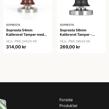
SOPRESTA
SOPRESTA
Sopresta 54mm
Sopresta 58mm
Kalibreret Tamper med
Kalibreret Tamper -
Valnød håndtag (Passer
58mm
VEJL. PRIS 349,00 KR
VEJL. PRIS 299,00 KR
til Sage Barista serien) -
314,00 kr
269,00 kr
54mm
Forside
Produkter