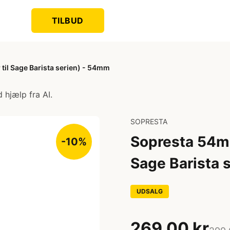
TILBUD
til Sage Barista serien) - 54mm
 hjælp fra AI.
SOPRESTA
Sopresta 54mm
-10%
Sage Barista 
UDSALG
269,00 kr