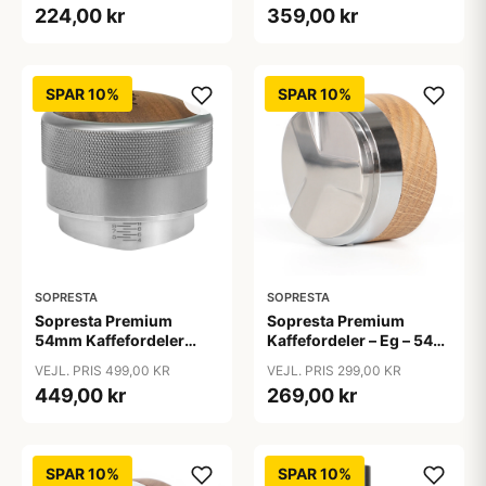
224,00 kr
359,00 kr
SPAR 10%
SPAR 10%
SOPRESTA
SOPRESTA
Sopresta Premium
Sopresta Premium
54mm Kaffefordeler
Kaffefordeler – Eg – 54
med Valnød (Passer til
mm - 54 mm
VEJL. PRIS 499,00 KR
VEJL. PRIS 299,00 KR
Sage Barista serien) -
449,00 kr
269,00 kr
54mm
SPAR 10%
SPAR 10%