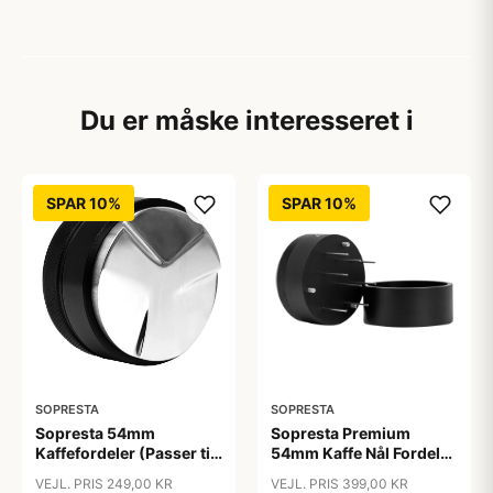
Du er måske interesseret i
SPAR 10%
SPAR 10%
SOPRESTA
SOPRESTA
Sopresta 54mm
Sopresta Premium
Kaffefordeler (Passer til
54mm Kaffe Nål Fordeler
Sage Barista serien) -
- 54mm
VEJL. PRIS 249,00 KR
VEJL. PRIS 399,00 KR
54mm