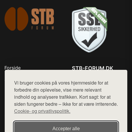
Forside
STB-FORUM.DK
Produkter
Tlf. 78768672
Top Rabatter
Vi bruger cookies på vores hjemmeside for at
Mail:
hej@want.dk
Kontakt
forbedre din oplevelse, vise mere relevant
indhold og analysere trafikken. Kort sagt: for at
Cookie- og privatlivspolitik
siden fungerer bedre – ikke for at være irriterende.
Cookie- og privatlivspolitik.
Denne side er en del af want.dk, der udgiver en række
Accepter alle