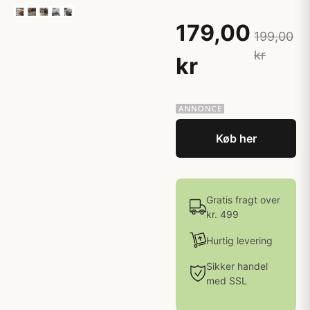
179,00
199,00
kr
kr
Køb her
Gratis fragt over
kr. 499
Hurtig levering
Sikker handel
med SSL