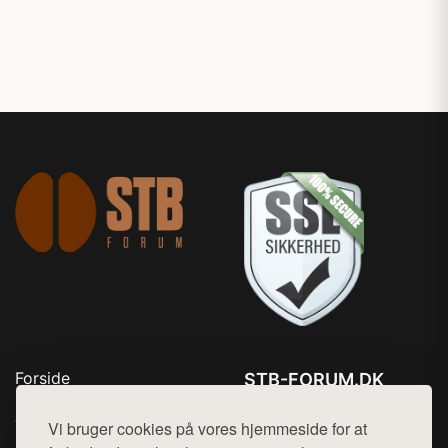
Forside
STB-FORUM.DK
Produkter
Tlf. 78768672
Top Rabatter
Vi bruger cookies på vores hjemmeside for at