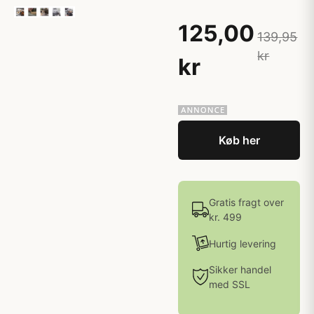
125,00
139,95
kr
kr
Køb her
Gratis fragt over
kr. 499
Hurtig levering
Sikker handel
med SSL