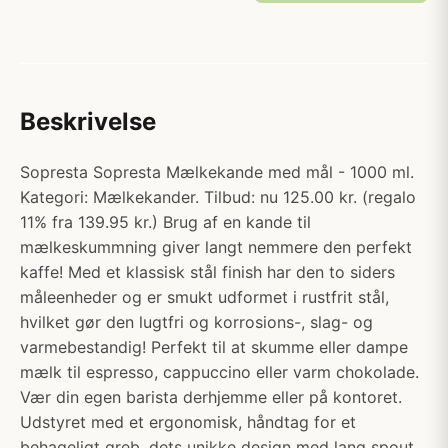
Beskrivelse
Sopresta Sopresta Mælkekande med mål - 1000 ml.
Kategori: Mælkekander. Tilbud: nu 125.00 kr. (regalo
11% fra 139.95 kr.) Brug af en kande til
mælkeskummning giver langt nemmere den perfekt
kaffe! Med et klassisk stål finish har den to siders
måleenheder og er smukt udformet i rustfrit stål,
hvilket gør den lugtfri og korrosions-, slag- og
varmebestandig! Perfekt til at skumme eller dampe
mælk til espresso, cappuccino eller varm chokolade.
Vær din egen barista derhjemme eller på kontoret.
Udstyret med et ergonomisk, håndtag for et
behageligt greb, dets unikke design med lang spout