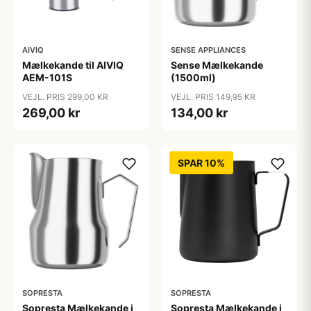
AIVIQ
SENSE APPLIANCES
Mælkekande til AIVIQ
Sense Mælkekande
AEM-101S
(1500ml)
VEJL. PRIS 299,00 KR
VEJL. PRIS 149,95 KR
269,00 kr
134,00 kr
SPAR 10%
SOPRESTA
SOPRESTA
Sopresta Mælkekande i
Sopresta Mælkekande i