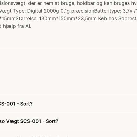
sionsvægt, der er nem at bruge, holdbar og kan bruges hvor
ægt Type: Digital 2000g 0,1g præcisionBatteritype: 3,7v 
mm*15mmStørrelse: 130mm*150mm*23,5mm Køb hos Soprest
 hjælp fra AI.
S-001 - Sort?
sso Vægt SCS-001 - Sort?