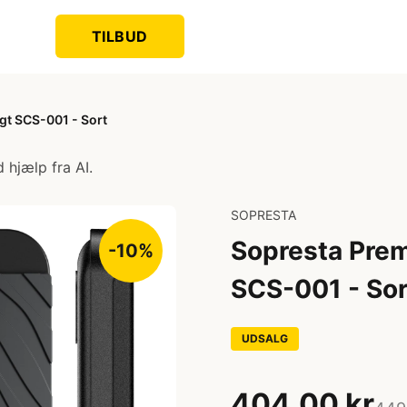
TILBUD
t SCS-001 - Sort
 hjælp fra AI.
SOPRESTA
Sopresta Pre
-10%
SCS-001 - Sor
UDSALG
404,00 kr