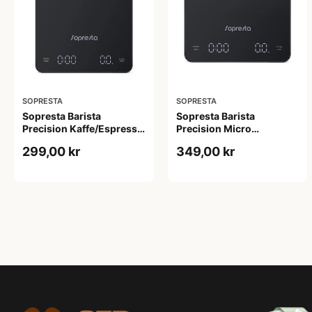
SOPRESTA
SOPRESTA
Sopresta Barista
Sopresta Barista
Precision Kaffe/Espresso
Precision Micro
vægt - SCS-002 - Sort
Kaffe/Espresso vægt -
299,00 kr
349,00 kr
SCS-003 - Sort