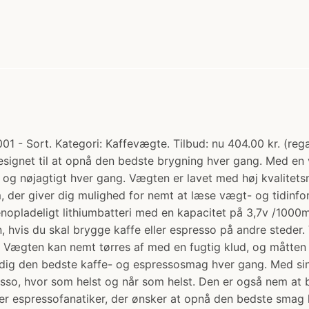
- Sort. Kategori: Kaffevægte. Tilbud: nu 404.00 kr. (rega
ignet til at opnå den bedste brygning hver gang. Med en 
og nøjagtigt hver gang. Vægten er lavet med høj kvalitetsma
m, der giver dig mulighed for nemt at læse vægt- og tidin
pladeligt lithiumbatteri med en kapacitet på 3,7v /10
, hvis du skal brygge kaffe eller espresso på andre stede
. Vægten kan nemt tørres af med en fugtig klud, og måtte
 dig den bedste kaffe- og espressosmag hver gang. Med sin 
sso, hvor som helst og når som helst. Den er også nem at b
ller espressofanatiker, der ønsker at opnå den bedste sma