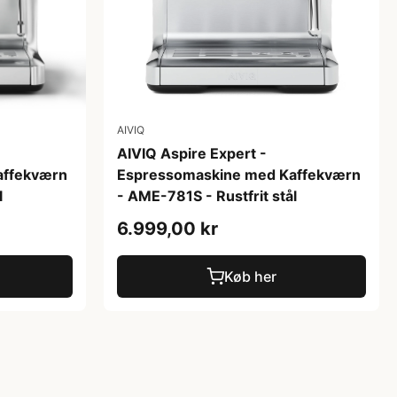
AIVIQ
AIVIQ Aspire Expert -
affekværn
Espressomaskine med Kaffekværn
l
- AME-781S - Rustfrit stål
6.999,00 kr
Køb her