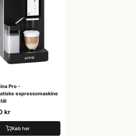
ina Pro -
atiske espressomaskine
stål
0 kr
Køb her