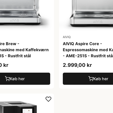
AIVIQ
ire Brew -
AIVIQ Aspire Core -
maskine med Kaffekværn
Espressomaskine med K
 - Rustfrit stål
- AME-251S - Rustfrit stå
0 kr
2.999,00 kr
Køb her
Køb her