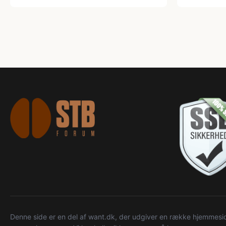
Denne side er en del af want.dk, der udgiver en række hjemmeside