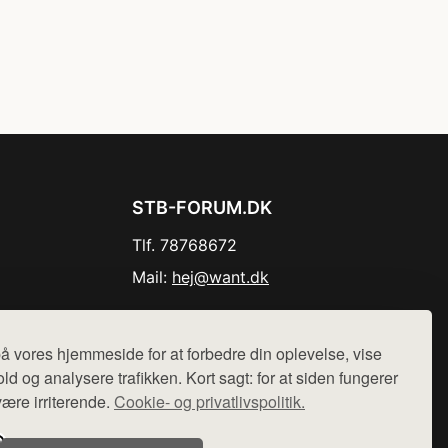
STB-FORUM.DK
Tlf. 78768672
Mail:
hej@want.dk
Cookie- og privatlivspolitik
å vores hjemmeside for at forbedre din oplevelse, vise
ld og analysere trafikken. Kort sagt: for at siden fungerer
være irriterende.
Cookie- og privatlivspolitik.
r sælges ikke varer fra denne side - vi henviser til de shops,