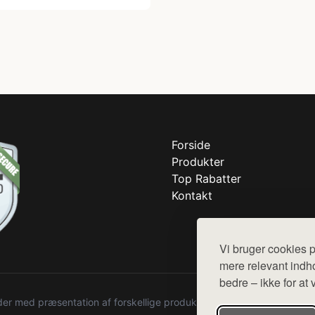
Forside
Produkter
Top Rabatter
Kontakt
Vi bruger cookies p
mere relevant indho
bedre – ikke for at 
r med præsentation af forskellige produkter fra diverse webshops. De