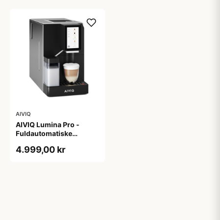
AIVIQ
AIVIQ Lumina Pro -
Fuldautomatiske
espressomaskine -
4.999,00 kr
Rustfrit stål