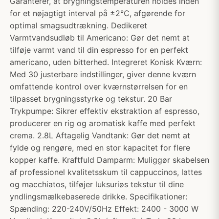
Garanterer, at brygningstemperaturen holdes inden
for et nøjagtigt interval på ±2℃, afgørende for
optimal smagsudtrækning. Dedikeret
Varmtvandsudløb til Americano: Gør det nemt at
tilføje varmt vand til din espresso for en perfekt
americano, uden bitterhed. Integreret Konisk Kværn:
Med 30 justerbare indstillinger, giver denne kværn
omfattende kontrol over kværnstørrelsen for en
tilpasset brygningsstyrke og tekstur. 20 Bar
Trykpumpe: Sikrer effektiv ekstraktion af espresso,
producerer en rig og aromatisk kaffe med perfekt
crema. 2.8L Aftagelig Vandtank: Gør det nemt at
fylde og rengøre, med en stor kapacitet for flere
kopper kaffe. Kraftfuld Damparm: Muliggør skabelsen
af professionel kvalitetsskum til cappuccinos, lattes
og macchiatos, tilføjer luksuriøs tekstur til dine
yndlingsmælkebaserede drikke. Specifikationer:
Spænding: 220-240V/50Hz Effekt: 2400 - 3000 W