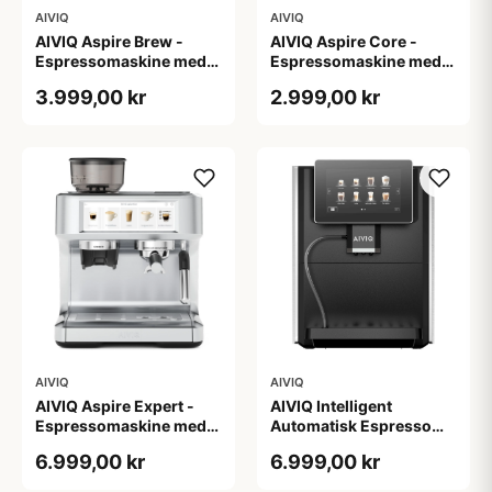
AIVIQ
AIVIQ
AIVIQ Aspire Brew -
AIVIQ Aspire Core -
Espressomaskine med
Espressomaskine med
Kaffekværn - AME-361S
Kaffekværn - AME-251S
3.999,00 kr
2.999,00 kr
- Rustfrit stål
- Rustfrit stål
AIVIQ
AIVIQ
AIVIQ Aspire Expert -
AIVIQ Intelligent
Espressomaskine med
Automatisk Espresso
Kaffekværn - AME-781S
Maskine - AEM-101S -
6.999,00 kr
6.999,00 kr
- Rustfrit stål
Sølv & Sort