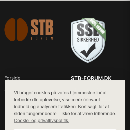
Forside
STB-FORUM.DK
Produkter
Tlf. 78768672
Top Rabatter
Vi bruger cookies på vores hjemmeside for at
Mail:
hej@want.dk
Kontakt
forbedre din oplevelse, vise mere relevant
indhold og analysere trafikken. Kort sagt: for at
Cookie- og privatlivspolitik
siden fungerer bedre – ikke for at være irriterende.
Cookie- og privatlivspolitik.