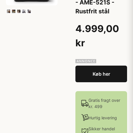
- AME-521S -
Rustfrit stål
4.999,00
kr
Køb her
Gratis fragt over
kr. 499
Hurtig levering
Sikker handel