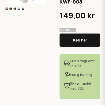
KWF-008
149,00 kr
Køb her
Gratis fragt over
kr. 499
Hurtig levering
Sikker handel
med SSL