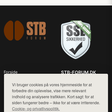
Forside
STB-FORUM.DK
Produkter
Tlf. 78768672
Top Rabatter
Vi bruger cookies på vores hjemmeside for at
Mail:
hej@want.dk
Kontakt
forbedre din oplevelse, vise mere relevant
indhold og analysere trafikken. Kort sagt: for at
Cookie- og privatlivspolitik
siden fungerer bedre – ikke for at være irriterende.
Cookie- og privatlivspolitik.