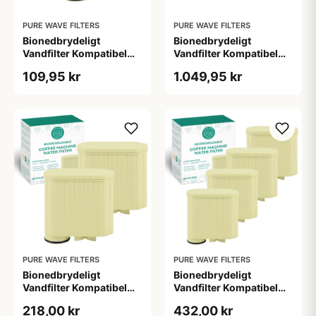
PURE WAVE FILTERS
PURE WAVE FILTERS
Bionedbrydeligt
Bionedbrydeligt
Vandfilter Kompatibel
Vandfilter Kompatibel
med Philips / Saeco -
med Philips / Saeco -
109,95 kr
1.049,95 kr
AquaClean - Pure Wave
AquaClean - Pure Wave
BKWF-004 - 1 Stk.
BKWF-004 - 10 Stk.
PURE WAVE FILTERS
PURE WAVE FILTERS
Bionedbrydeligt
Bionedbrydeligt
Vandfilter Kompatibel
Vandfilter Kompatibel
med Philips / Saeco -
med Philips / Saeco -
218,00 kr
432,00 kr
AquaClean - Pure Wave
AquaClean - Pure Wave