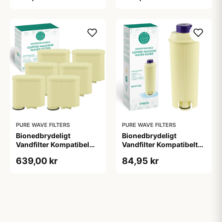
BKWF-004 - 2 Stk.
BKWF-004 - 4 Stk.
PURE WAVE FILTERS
PURE WAVE FILTERS
Bionedbrydeligt
Bionedbrydeligt
Vandfilter Kompatibel
Vandfilter Kompatibelt
med Philips / Saeco -
med DeLonghi - Pure
639,00 kr
84,95 kr
AquaClean - Pure Wave
Wave BKWF-001 - 1 Stk.
BKWF-004 - 6 Stk.