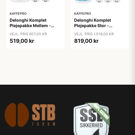
KAFFEPRO
KAFFEPRO
Delonghi Komplet
Delonghi Komplet
Plejepakke Mellem -
Plejepakke Stor -
Vandfilter, Afkalkning &
Vandfilter, Afkalkning &
VEJL. PRIS 607,00 KR
VEJL. PRIS 1.018,00 KR
Rengøringstabs -
Rengøringstabs - Stor
519,00 kr
819,00 kr
Mellem