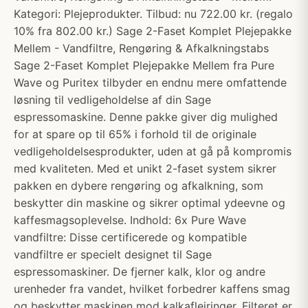
Kategori: Plejeprodukter. Tilbud: nu 722.00 kr. (regalo
10% fra 802.00 kr.) Sage 2-Faset Komplet Plejepakke
Mellem - Vandfiltre, Rengøring & Afkalkningstabs
Sage 2-Faset Komplet Plejepakke Mellem fra Pure
Wave og Puritex tilbyder en endnu mere omfattende
løsning til vedligeholdelse af din Sage
espressomaskine. Denne pakke giver dig mulighed
for at spare op til 65% i forhold til de originale
vedligeholdelsesprodukter, uden at gå på kompromis
med kvaliteten. Med et unikt 2-faset system sikrer
pakken en dybere rengøring og afkalkning, som
beskytter din maskine og sikrer optimal ydeevne og
kaffesmagsoplevelse. Indhold: 6x Pure Wave
vandfiltre: Disse certificerede og kompatible
vandfiltre er specielt designet til Sage
espressomaskiner. De fjerner kalk, klor og andre
urenheder fra vandet, hvilket forbedrer kaffens smag
og beskytter maskinen mod kalkaflejringer. Filteret er