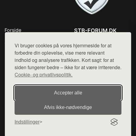
Forside
STB-FORUM.DK
Produkter
Tlf. 78768672
Top Rabatter
Vi bruger cookies på vores hjemmeside for at
Mail:
hej@want.dk
Kontakt
forbedre din oplevelse, vise mere relevant
indhold og analysere trafikken. Kort sagt: for at
Cookie- og privatlivspolitik
siden fungerer bedre – ikke for at være irriterende.
Cookie- og privatlivspolitik.
Denne side er en del af want.dk, der udgiver en række
Accepter alle
hjemmesider med præsentation af forskellige produkter fra
diverse webshops. Der sælges ikke varer fra denne side - vi
Afvis ikke‑nødvendige
henviser til de shops, som sælger varen. Vi har heller ikke
varerne på lager.
Indstillinger
© 2026 stb-forum.dk. Alle rettigheder forbeholdes.