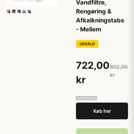
Vandfiltre,
Rengøring &
Afkalkningstabs
- Mellem
UDSALG
722,00
802,00
kr
kr
Køb her