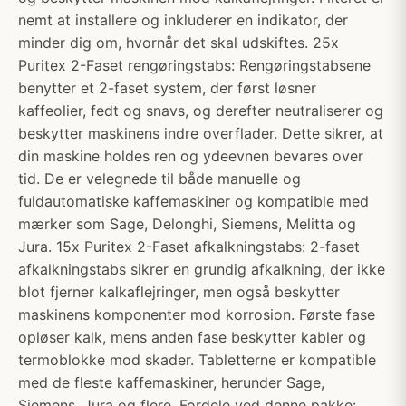
nemt at installere og inkluderer en indikator, der
minder dig om, hvornår det skal udskiftes. 25x
Puritex 2-Faset rengøringstabs: Rengøringstabsene
benytter et 2-faset system, der først løsner
kaffeolier, fedt og snavs, og derefter neutraliserer og
beskytter maskinens indre overflader. Dette sikrer, at
din maskine holdes ren og ydeevnen bevares over
tid. De er velegnede til både manuelle og
fuldautomatiske kaffemaskiner og kompatible med
mærker som Sage, Delonghi, Siemens, Melitta og
Jura. 15x Puritex 2-Faset afkalkningstabs: 2-faset
afkalkningstabs sikrer en grundig afkalkning, der ikke
blot fjerner kalkaflejringer, men også beskytter
maskinens komponenter mod korrosion. Første fase
opløser kalk, mens anden fase beskytter kabler og
termoblokke mod skader. Tabletterne er kompatible
med de fleste kaffemaskiner, herunder Sage,
Siemens, Jura og flere. Fordele ved denne pakke: