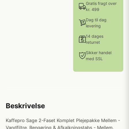
Gratis fragt over
kr. 499
Dag til dag
levering
14 dages
returret
Sikker handel
med SSL
Beskrivelse
Kaffepro Sage 2-Faset Komplet Plejepakke Mellem -
Vandfiltre, Rengøring & Afkalkningstabs - Mellem.