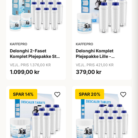
KAFFEPRO
KAFFEPRO
Delonghi 2-Faset
Delonghi Komplet
Komplet Plejepakke Stor
Plejepakke Lille -
- Vandfiltre, Rengøring &
Vandfilter, Afkalkning &
VEJL. PRIS 1.376,00 KR
VEJL. PRIS 421,00 KR
Afkalkningstabs - Stor
Rengøringstabs - Lille
1.099,00 kr
379,00 kr
SPAR 14%
SPAR 20%