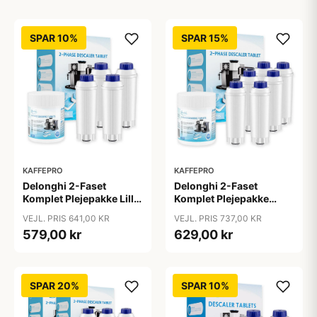
SPAR 10%
SPAR 15%
KAFFEPRO
KAFFEPRO
Delonghi 2-Faset
Delonghi 2-Faset
Komplet Plejepakke Lille
Komplet Plejepakke
- Vandfiltre, Rengøring &
Mellem - Vandfiltre,
VEJL. PRIS 641,00 KR
VEJL. PRIS 737,00 KR
Afkalkningstabs - Lille
Rengøring &
579,00 kr
629,00 kr
Afkalkningstabs -
Mellem
SPAR 20%
SPAR 10%