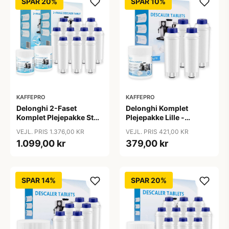
SPAR 20%
SPAR 10%
KAFFEPRO
KAFFEPRO
Delonghi 2-Faset
Delonghi Komplet
Komplet Plejepakke Stor
Plejepakke Lille -
- Vandfiltre, Rengøring &
Vandfilter, Afkalkning &
VEJL. PRIS 1.376,00 KR
VEJL. PRIS 421,00 KR
Afkalkningstabs - Stor
Rengøringstabs - Lille
1.099,00 kr
379,00 kr
SPAR 14%
SPAR 20%