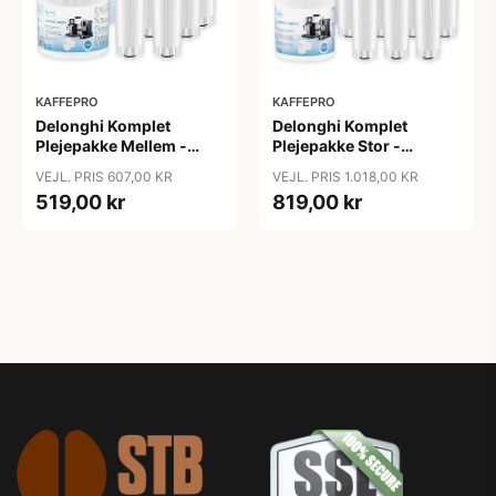
KAFFEPRO
KAFFEPRO
Delonghi Komplet
Delonghi Komplet
Plejepakke Mellem -
Plejepakke Stor -
Vandfilter, Afkalkning &
Vandfilter, Afkalkning &
VEJL. PRIS 607,00 KR
VEJL. PRIS 1.018,00 KR
Rengøringstabs -
Rengøringstabs - Stor
519,00 kr
819,00 kr
Mellem