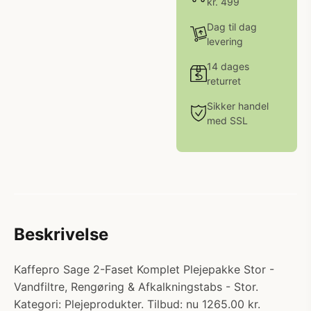
kr. 499
Dag til dag
levering
14 dages
returret
Sikker handel
med SSL
Beskrivelse
Kaffepro Sage 2-Faset Komplet Plejepakke Stor -
Vandfiltre, Rengøring & Afkalkningstabs - Stor.
Kategori: Plejeprodukter. Tilbud: nu 1265.00 kr.