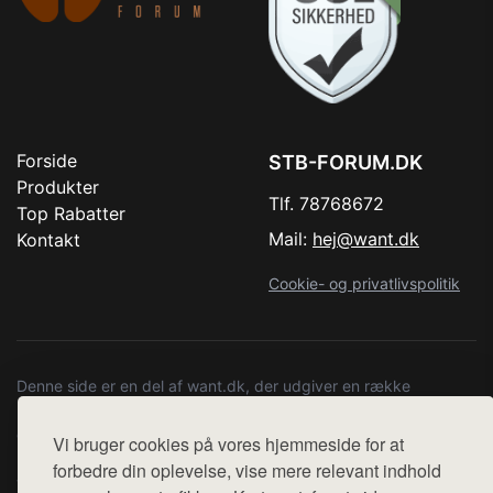
Forside
STB-FORUM.DK
Produkter
Tlf. 78768672
Top Rabatter
Mail:
hej@want.dk
Kontakt
Cookie- og privatlivspolitik
Denne side er en del af want.dk, der udgiver en række
hjemmesider med præsentation af forskellige produkter fra
diverse webshops. Der sælges ikke varer fra denne side - vi
Vi bruger cookies på vores hjemmeside for at
henviser til de shops, som sælger varen. Vi har heller ikke
forbedre din oplevelse, vise mere relevant indhold
varerne på lager.