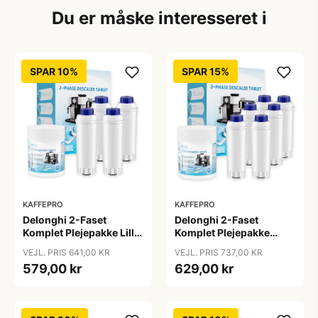
Du er måske interesseret i
SPAR 10%
SPAR 15%
KAFFEPRO
KAFFEPRO
Delonghi 2-Faset
Delonghi 2-Faset
Komplet Plejepakke Lille
Komplet Plejepakke
- Vandfiltre, Rengøring &
Mellem - Vandfiltre,
VEJL. PRIS 641,00 KR
VEJL. PRIS 737,00 KR
Afkalkningstabs - Lille
Rengøring &
579,00 kr
629,00 kr
Afkalkningstabs -
Mellem