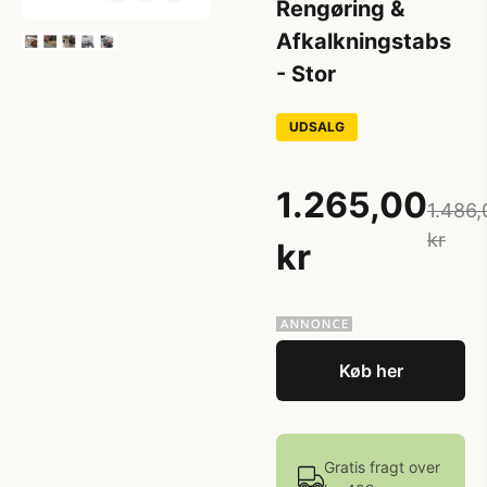
Rengøring &
Afkalkningstabs
- Stor
UDSALG
1.265,00
1.486,
kr
kr
Køb her
Gratis fragt over