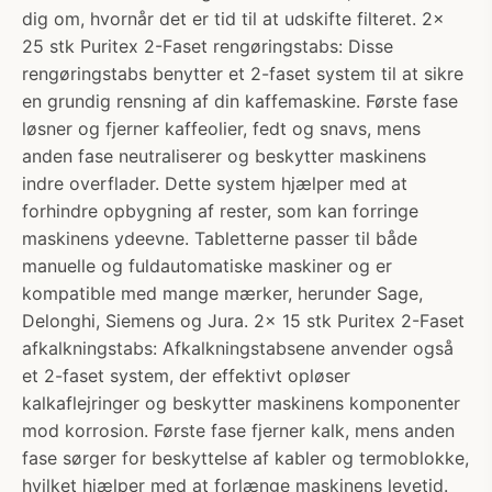
dig om, hvornår det er tid til at udskifte filteret. 2x
25 stk Puritex 2-Faset rengøringstabs: Disse
rengøringstabs benytter et 2-faset system til at sikre
en grundig rensning af din kaffemaskine. Første fase
løsner og fjerner kaffeolier, fedt og snavs, mens
anden fase neutraliserer og beskytter maskinens
indre overflader. Dette system hjælper med at
forhindre opbygning af rester, som kan forringe
maskinens ydeevne. Tabletterne passer til både
manuelle og fuldautomatiske maskiner og er
kompatible med mange mærker, herunder Sage,
Delonghi, Siemens og Jura. 2x 15 stk Puritex 2-Faset
afkalkningstabs: Afkalkningstabsene anvender også
et 2-faset system, der effektivt opløser
kalkaflejringer og beskytter maskinens komponenter
mod korrosion. Første fase fjerner kalk, mens anden
fase sørger for beskyttelse af kabler og termoblokke,
hvilket hjælper med at forlænge maskinens levetid.