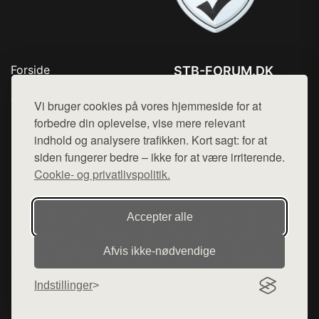
Forside
STB-FORUM.DK
Produkter
Tlf. 78768672
Top Rabatter
Vi bruger cookies på vores hjemmeside for at
Mail:
hej@want.dk
Kontakt
forbedre din oplevelse, vise mere relevant
indhold og analysere trafikken. Kort sagt: for at
Cookie- og privatlivspolitik
siden fungerer bedre – ikke for at være irriterende.
Cookie- og privatlivspolitik.
Denne side er en del af want.dk, der udgiver en række
Accepter alle
hjemmesider med præsentation af forskellige produkter fra
diverse webshops. Der sælges ikke varer fra denne side - vi
Afvis ikke‑nødvendige
henviser til de shops, som sælger varen. Vi har heller ikke
varerne på lager.
Indstillinger
© 2026 stb-forum.dk. Alle rettigheder forbeholdes.