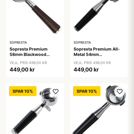
SOPRESTA
SOPRESTA
Sopresta Premium
Sopresta Premium All-
58mm Blackwood
Metal 54mm
Bundløst/naked
Bundløst/Naked
VEJL. PRIS 499,00 KR
VEJL. PRIS 499,00 KR
Portafilter - 58mm
Portafilter (Passer til
449,00 kr
449,00 kr
Sage) - 54mm
SPAR 10%
SPAR 10%