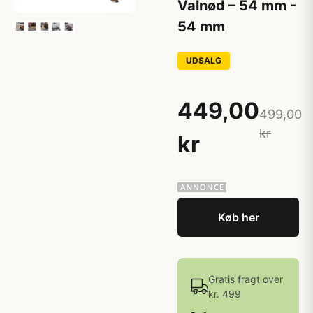
Valnød – 54 mm -
54 mm
UDSALG
449,00
499,00
kr
kr
Køb her
Gratis fragt over
kr. 499