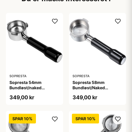
SOPRESTA
SOPRESTA
Sopresta 54mm
Sopresta 58mm
Bundløst/naked
Bundløst/Naked
Portafilter (Passer til
Portafilter (Passer til
349,00 kr
349,00 kr
Sage) - 54mm
Sage) - 58mm
SPAR 10%
SPAR 10%