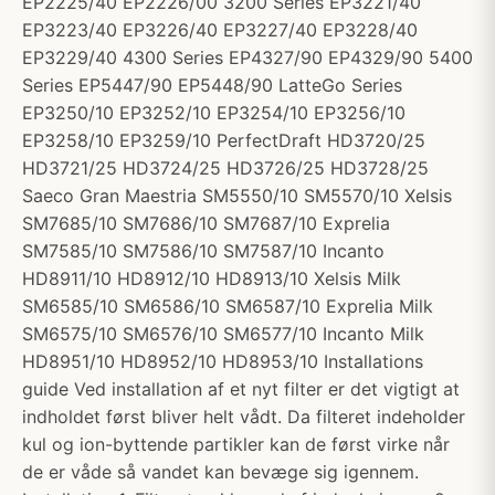
EP2225/40 EP2226/00 3200 Series EP3221/40
EP3223/40 EP3226/40 EP3227/40 EP3228/40
EP3229/40 4300 Series EP4327/90 EP4329/90 5400
Series EP5447/90 EP5448/90 LatteGo Series
EP3250/10 EP3252/10 EP3254/10 EP3256/10
EP3258/10 EP3259/10 PerfectDraft HD3720/25
HD3721/25 HD3724/25 HD3726/25 HD3728/25
Saeco Gran Maestria SM5550/10 SM5570/10 Xelsis
SM7685/10 SM7686/10 SM7687/10 Exprelia
SM7585/10 SM7586/10 SM7587/10 Incanto
HD8911/10 HD8912/10 HD8913/10 Xelsis Milk
SM6585/10 SM6586/10 SM6587/10 Exprelia Milk
SM6575/10 SM6576/10 SM6577/10 Incanto Milk
HD8951/10 HD8952/10 HD8953/10 Installations
guide Ved installation af et nyt filter er det vigtigt at
indholdet først bliver helt vådt. Da filteret indeholder
kul og ion-byttende partikler kan de først virke når
de er våde så vandet kan bevæge sig igennem.