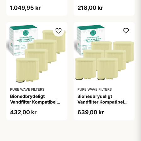
med Philips / Saeco -
med Philips / Saeco -
1.049,95 kr
218,00 kr
AquaClean - Pure Wave
AquaClean - Pure Wave
BKWF-004 - 10 Stk.
BKWF-004 - 2 Stk.
PURE WAVE FILTERS
PURE WAVE FILTERS
Bionedbrydeligt
Bionedbrydeligt
Vandfilter Kompatibel
Vandfilter Kompatibel
med Philips / Saeco -
med Philips / Saeco -
432,00 kr
639,00 kr
AquaClean - Pure Wave
AquaClean - Pure Wave
BKWF-004 - 4 Stk.
BKWF-004 - 6 Stk.