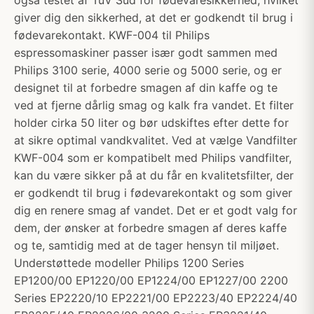
også testet af TüV Süd for fødevaresikkerhed, hvilket
giver dig den sikkerhed, at det er godkendt til brug i
fødevarekontakt. KWF-004 til Philips
espressomaskiner passer især godt sammen med
Philips 3100 serie, 4000 serie og 5000 serie, og er
designet til at forbedre smagen af ​​din kaffe og te
ved at fjerne dårlig smag og kalk fra vandet. Et filter
holder cirka 50 liter og bør udskiftes efter dette for
at sikre optimal vandkvalitet. Ved at vælge Vandfilter
KWF-004 som er kompatibelt med Philips vandfilter,
kan du være sikker på at du får en kvalitetsfilter, der
er godkendt til brug i fødevarekontakt og som giver
dig en renere smag af vandet. Det er et godt valg for
dem, der ønsker at forbedre smagen af ​​deres kaffe
og te, samtidig med at de tager hensyn til miljøet.
Understøttede modeller Philips 1200 Series
EP1200/00 EP1220/00 EP1224/00 EP1227/00 2200
Series EP2220/10 EP2221/00 EP2223/40 EP2224/40