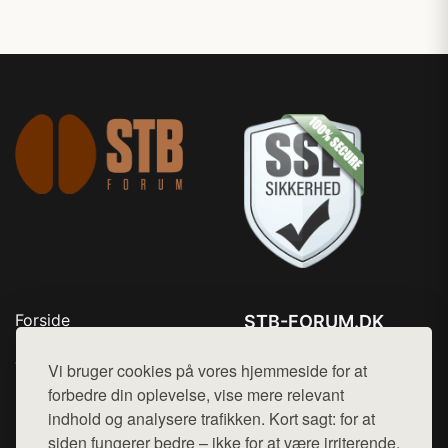
Forside
STB-FORUM.DK
Produkter
Tlf. 78768672
Top Rabatter
Vi bruger cookies på vores hjemmeside for at
Mail:
hej@want.dk
Kontakt
forbedre din oplevelse, vise mere relevant
indhold og analysere trafikken. Kort sagt: for at
Cookie- og privatlivspolitik
siden fungerer bedre – ikke for at være irriterende.