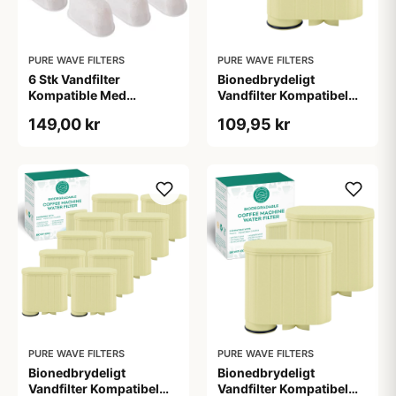
PURE WAVE FILTERS
PURE WAVE FILTERS
6 Stk Vandfilter
Bionedbrydeligt
Kompatible Med
Vandfilter Kompatibel
Sage/Ninja Af Kul - Pure
med Philips / Saeco -
149,00 kr
109,95 kr
Wave KWF-008
AquaClean - Pure Wave
BKWF-004 - 1 Stk.
PURE WAVE FILTERS
PURE WAVE FILTERS
Bionedbrydeligt
Bionedbrydeligt
Vandfilter Kompatibel
Vandfilter Kompatibel