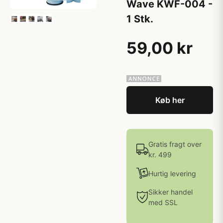
Wave KWF-004 -
1 Stk.
59,00 kr
Køb her
Gratis fragt over
kr. 499
Hurtig levering
Sikker handel
med SSL