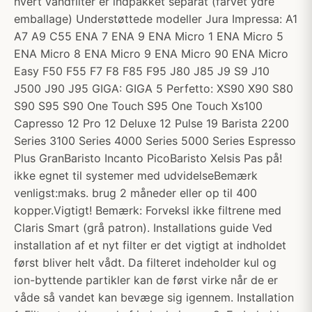
hvert vandfilter er indpakket separat (farvet ydre
emballage) Understøttede modeller Jura Impressa: A1
A7 A9 C55 ENA 7 ENA 9 ENA Micro 1 ENA Micro 5
ENA Micro 8 ENA Micro 9 ENA Micro 90 ENA Micro
Easy F50 F55 F7 F8 F85 F95 J80 J85 J9 S9 J10
J500 J90 J95 GIGA: GIGA 5 Perfetto: XS90 X90 S80
S90 S95 S90 One Touch S95 One Touch Xs100
Capresso 12 Pro 12 Deluxe 12 Pulse 19 Barista 2200
Series 3100 Series 4000 Series 5000 Series Espresso
Plus GranBaristo Incanto PicoBaristo Xelsis Pas på!
ikke egnet til systemer med udvidelseBemærk
venligst:maks. brug 2 måneder eller op til 400
kopper.Vigtigt! Bemærk: Forveksl ikke filtrene med
Claris Smart (grå patron). Installations guide Ved
installation af et nyt filter er det vigtigt at indholdet
først bliver helt vådt. Da filteret indeholder kul og
ion-byttende partikler kan de først virke når de er
våde så vandet kan bevæge sig igennem. Installation