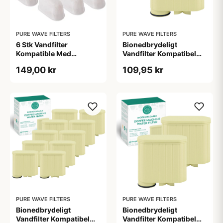
PURE WAVE FILTERS
PURE WAVE FILTERS
6 Stk Vandfilter
Bionedbrydeligt
Kompatible Med
Vandfilter Kompatibel
Sage/Ninja Af Kul - Pure
med Philips / Saeco -
149,00 kr
109,95 kr
Wave KWF-008
AquaClean - Pure Wave
BKWF-004 - 1 Stk.
PURE WAVE FILTERS
PURE WAVE FILTERS
Bionedbrydeligt
Bionedbrydeligt
Vandfilter Kompatibel
Vandfilter Kompatibel