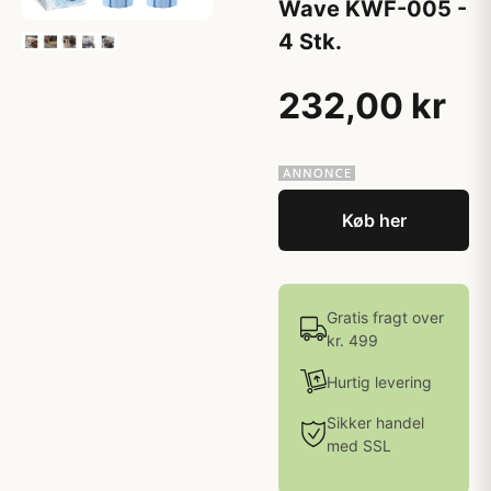
Wave KWF-005 -
4 Stk.
232,00 kr
Køb her
Gratis fragt over
kr. 499
Hurtig levering
Sikker handel
med SSL