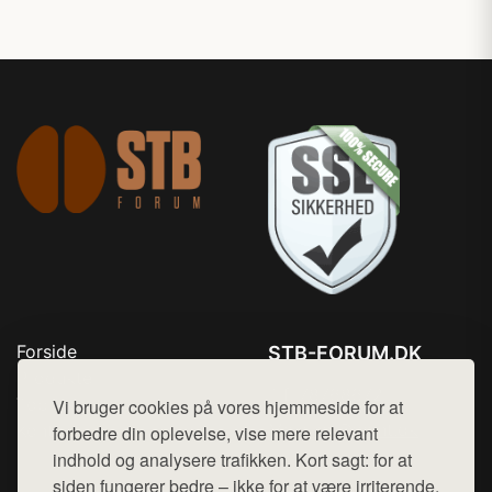
Forside
STB-FORUM.DK
Produkter
Tlf. 78768672
Top Rabatter
Vi bruger cookies på vores hjemmeside for at
Mail:
hej@want.dk
Kontakt
forbedre din oplevelse, vise mere relevant
indhold og analysere trafikken. Kort sagt: for at
Cookie- og privatlivspolitik
siden fungerer bedre – ikke for at være irriterende.