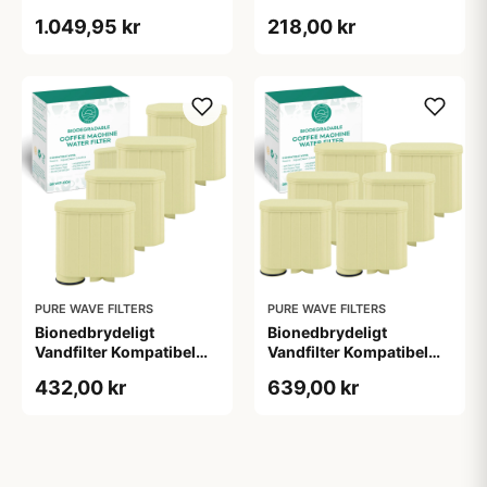
med Philips / Saeco -
med Philips / Saeco -
1.049,95 kr
218,00 kr
AquaClean - Pure Wave
AquaClean - Pure Wave
BKWF-004 - 10 Stk.
BKWF-004 - 2 Stk.
PURE WAVE FILTERS
PURE WAVE FILTERS
Bionedbrydeligt
Bionedbrydeligt
Vandfilter Kompatibel
Vandfilter Kompatibel
med Philips / Saeco -
med Philips / Saeco -
432,00 kr
639,00 kr
AquaClean - Pure Wave
AquaClean - Pure Wave
BKWF-004 - 4 Stk.
BKWF-004 - 6 Stk.