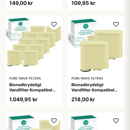
149,00 kr
109,95 kr
Wave KWF-008
AquaClean - Pure Wave
BKWF-004 - 1 Stk.
PURE WAVE FILTERS
PURE WAVE FILTERS
Bionedbrydeligt
Bionedbrydeligt
Vandfilter Kompatibel
Vandfilter Kompatibel
med Philips / Saeco -
med Philips / Saeco -
1.049,95 kr
218,00 kr
AquaClean - Pure Wave
AquaClean - Pure Wave
BKWF-004 - 10 Stk.
BKWF-004 - 2 Stk.