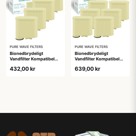
PURE WAVE FILTERS
PURE WAVE FILTERS
Bionedbrydeligt
Bionedbrydeligt
Vandfilter Kompatibel
Vandfilter Kompatibel
med Philips / Saeco -
med Philips / Saeco -
432,00 kr
639,00 kr
AquaClean - Pure Wave
AquaClean - Pure Wave
BKWF-004 - 4 Stk.
BKWF-004 - 6 Stk.